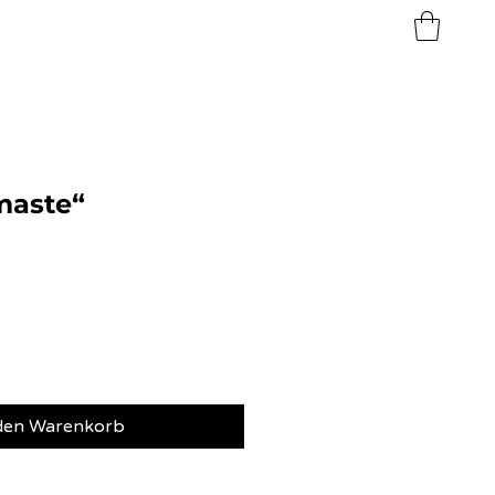
maste“
 den Warenkorb