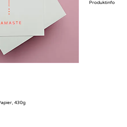
Produktinfo
Alle Siebdruck-Kar
persönlich gefertigt
gewollt und machen 
drucken ausschließl
wasserbasierten Far
Neon-Farben sind s
sehen im Original no
apier, 430g