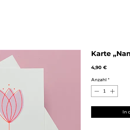
Karte „Na
Preis
4,90 €
Anzahl
*
In