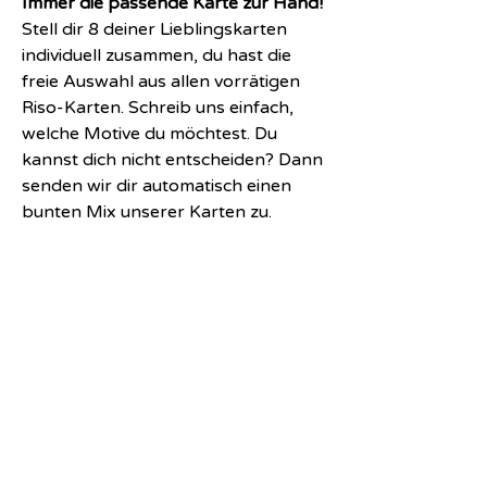
Immer die passende Karte zur Hand!
Stell dir 8 deiner Lieblingskarten
individuell zusammen, du hast die
freie Auswahl aus allen vorrätigen
Riso-Karten. Schreib uns einfach,
welche Motive du möchtest. Du
kannst dich nicht entscheiden? Dann
senden wir dir automatisch einen
bunten Mix unserer Karten zu.
DIN A6
Mindestens eine Neon-Farbe
Metapaper Warmwhite 324 g
Produktinfo
Unsere Riso-Karten werden in Berlin mit
umweltfreundlichen Pflanzenölfarben auf
hochwertiges Papier gedruckt. Kleine